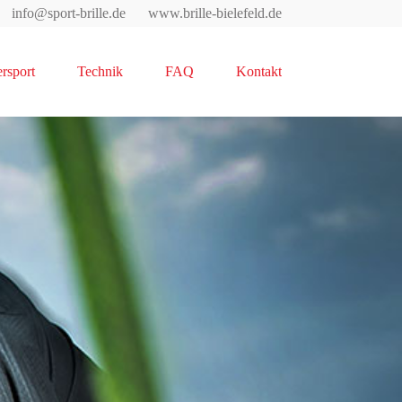
info@sport-brille.de
www.brille-bielefeld.de
rsport
Technik
FAQ
Kontakt