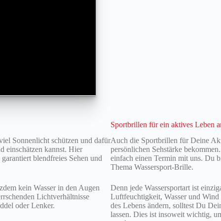
Sportbrillen für ein aktives Leben
viel Sonnenlicht schützen und dafür
Auch die Sportbrillen für Deine Ak
d einschätzen kannst. Hier
persönlichen Sehstärke bekommen. W
s garantiert blendfreies Sehen und
einfach einen Termin mit uns. Du b
Thema Wassersport-Brille.
otzdem kein Wasser in den Augen
Denn jede Wassersportart ist einzi
errschenden Lichtverhältnisse
Luftfeuchtigkeit, Wasser und Wind
addel oder Lenker.
des Lebens ändern, solltest Du De
lassen. Dies ist insoweit wichtig, 