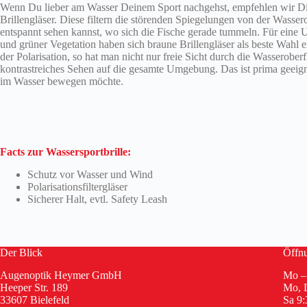
Wenn Du lieber am Wasser Deinem Sport nachgehst, empfehlen wir Dir 
Brillengläser. Diese filtern die störenden Spiegelungen von der Wasser
entspannt sehen kannst, wo sich die Fische gerade tummeln. Für ein
und grüner Vegetation haben sich braune Brillengläser als beste Wahl 
der Polarisation, so hat man nicht nur freie Sicht durch die Wasserober
kontrastreiches Sehen auf die gesamte Umgebung. Das ist prima geeig
im Wasser bewegen möchte.
Facts zur Wassersportbrille:
Schutz vor Wasser und Wind
Polarisationsfiltergläser
Sicherer Halt, evtl. Safety Leash
Der Blick
Öffnu
Augenoptik Heymer GmbH
Mo – 
Heeper Str. 189
Mo, D
33607 Bielefeld
Sa 9: