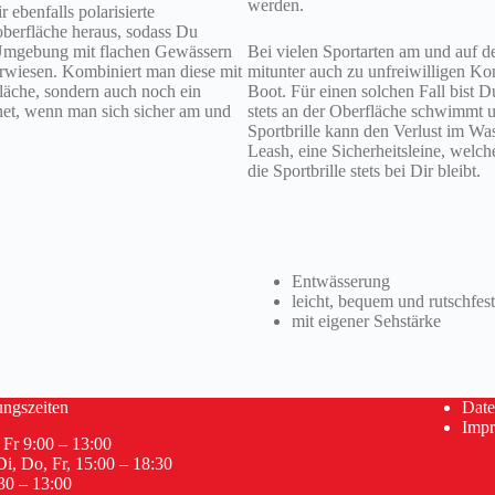
werden.
ebenfalls polarisierte
oberfläche heraus, sodass Du
e Umgebung mit flachen Gewässern
Bei vielen Sportarten am und auf 
erwiesen. Kombiniert man diese mit
mitunter auch zu unfreiwilligen Ko
fläche, sondern auch noch ein
Boot. Für einen solchen Fall bist D
net, wenn man sich sicher am und
stets an der Oberfläche schwimmt u
Sportbrille kann den Verlust im Was
Leash, eine Sicherheitsleine, welch
die Sportbrille stets bei Dir bleibt.
Entwässerung
leicht, bequem und rutschfest
mit eigener Sehstärke
ngszeiten
Date
Imp
Fr 9:00 – 13:00
i, Do, Fr, 15:00 – 18:30
30 – 13:00