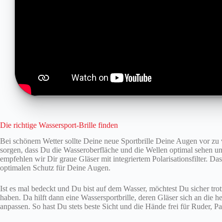
Die richtige Wassersport-Brille finden
Bei schönem Wetter sollte Deine neue Sportbrille Deine Augen vor zu 
sorgen, dass Du die Wasseroberfläche und die Wellen optimal sehen un
empfehlen wir Dir graue Gläser mit integriertem Polarisationsfilter. Da
optimalen Schutz für Deine Augen.
Ist es mal bedeckt und Du bist auf dem Wasser, möchtest Du sicher tr
haben. Da hilft dann eine Wassersportbrille, deren Gläser sich an die h
anpassen. So hast Du stets beste Sicht und die Hände frei für Ruder, P