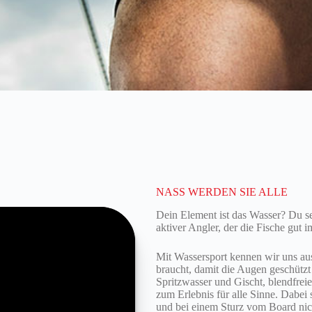
NASS WERDEN SIE ALLE
Dein Element ist das Wasser? Du seg
aktiver Angler, der die Fische gut 
Mit Wassersport kennen wir uns aus.
braucht, damit die Augen geschützt 
Spritzwasser und Gischt, blendfreie
zum Erlebnis für alle Sinne. Dabei 
und bei einem Sturz vom Board nic